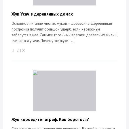
Жук Усач в деревянных домах
Основное питание многих жуков – древесина. Деревянная
постройка получит большой ущерб, если насекомые
заберутся в нее. Самыми грозными врагами древесных жилищ
считаются усачи. Почему эти жуки –...
2 163
Жук короед-типограф. Как бороться?
Сад с фруктовыми деревьями прекрасен. Весной он цветет, и