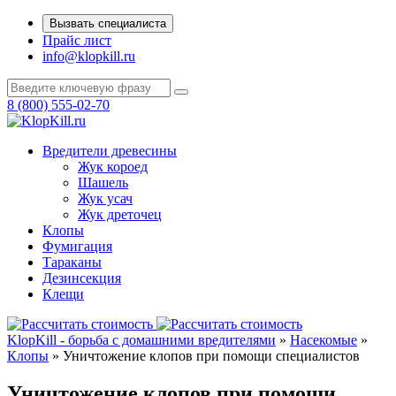
Вызвать специалиста
Прайс лист
info@klopkill.ru
8 (800) 555-02-70
Вредители древесины
Жук короед
Шашель
Жук усач
Жук дреточец
Клопы
Фумигация
Тараканы
Дезинсекция
Клещи
KlopKill - борьба с домашними вредителями
»
Насекомые
»
Клопы
» Уничтожение клопов при помощи специалистов
Уничтожение клопов при помощи